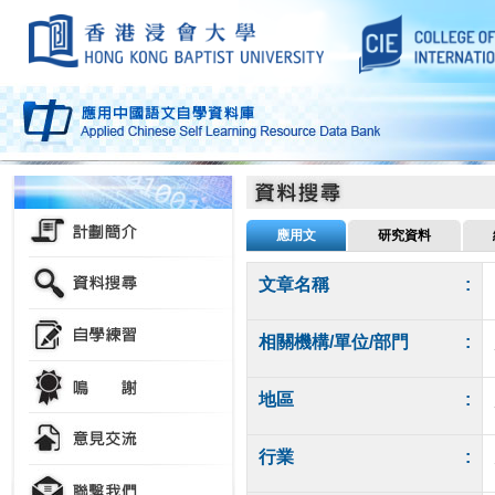
應用文
研究資料
文章名稱
:
相關機構/單位/部門
:
地區
:
行業
: