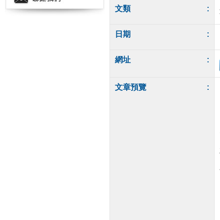
文類
:
日期
:
網址
:
文章預覽
: