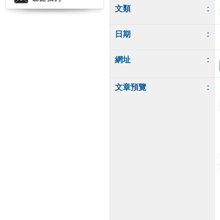
文類
:
日期
:
網址
:
文章預覽
: