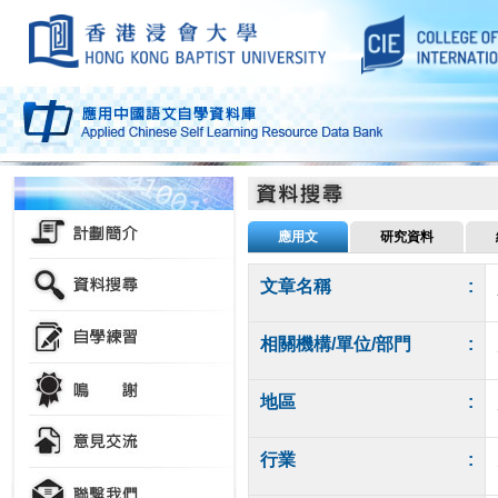
應用文
研究資料
文章名稱
:
相關機構/單位/部門
:
地區
:
行業
: