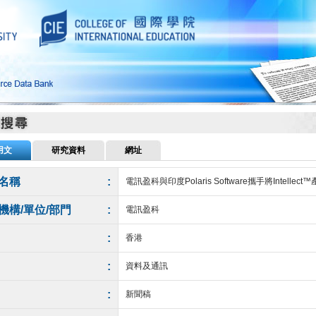
用文
研究資料
網址
名稱
:
電訊盈科與印度Polaris Software攜手將Intelle
機構/單位/部門
:
電訊盈科
:
香港
:
資料及通訊
:
新聞稿