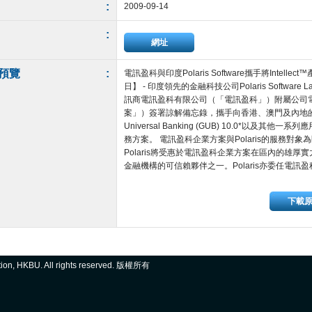
:
2009-09-14
:
網址
預覽
:
電訊盈科與印度Polaris Software攜手將Intell
日】 - 印度領先的金融科技公司Polaris Software 
訊商電訊盈科有限公司（「電訊盈科」）附屬公司
案」）簽署諒解備忘錄，攜手向香港、澳門及內地的客戶推廣
Universal Banking (GUB) 10.0*以
務方案。 電訊盈科企業方案與Polaris的服務對
Polaris將受惠於電訊盈科企業方案在區內的雄
金融機構的可信賴夥伴之一。Polaris亦委任電訊盈科...
下載
ation, HKBU. All rights reserved. 版權所有