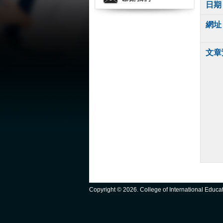
日期
網址
文章
Copyright ©
2026. College of International Educ