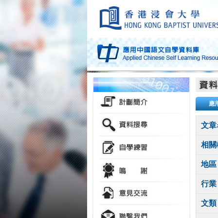
應
文章
相關
地區
行業
文類