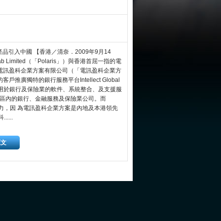
ect™產品引入中國 【香港／清奈．2009年9月14
Lab Limited（「Polaris」）與香港首屈一指的電
電訊盈科企業方案有限公司（「電訊盈科企業方
獨特的銀行服務平台Intellect Global
及其他一系列應用於銀行及保險業的軟件、系統整合、及支援服
象為區內的銀行、金融服務及保險業公司。而
厚實力，因 為電訊盈科企業方案是內地及本港領先
...
原文