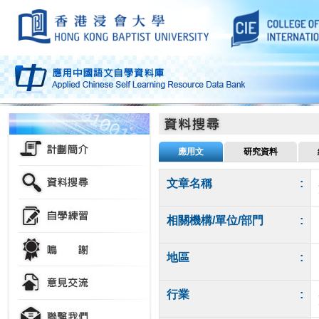
應用文
研究資料
文章名稱
:
相關機構/單位/部門
:
地區
:
行業
: