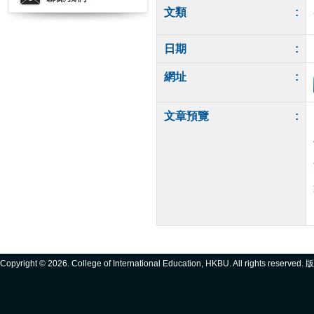
文類
:
日期
:
網址
:
文章預覽
:
Copyright ©
2026. College of International Education, HKBU. All rights reserve