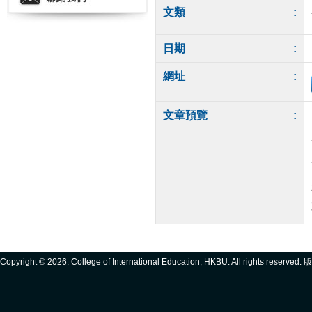
文類
:
日期
:
網址
:
文章預覽
:
Copyright ©
2026. College of International Education, HKBU. All rights reserve