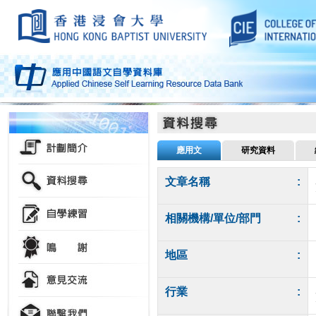
應用文
研究資料
文章名稱
:
相關機構/單位/部門
:
地區
:
行業
: