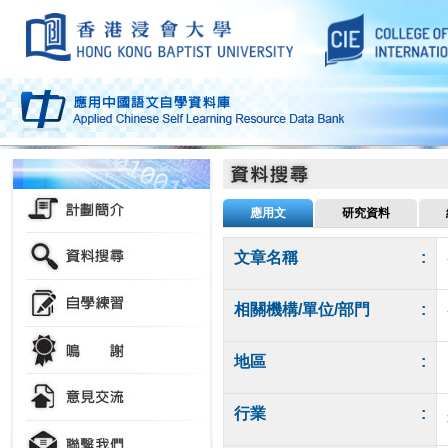
應用文
研究資料
文章名稱
:
相關機構/單位/部門
:
地區
:
行業
: