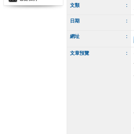
文類
:
日期
:
網址
:
文章預覽
: