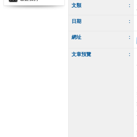
文類
:
日期
:
網址
:
文章預覽
: