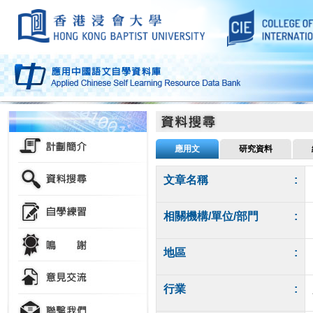
應用文
研究資料
文章名稱
:
相關機構/單位/部門
:
地區
:
行業
: