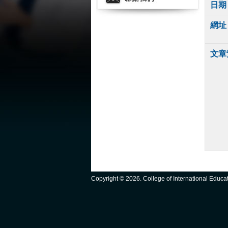
日期
網址
文章
Copyright ©
2026. College of International Educ