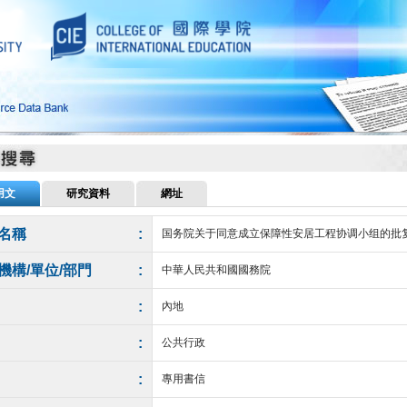
用文
研究資料
網址
名稱
:
国务院关于同意成立保障性安居工程协调小组的批
機構/單位/部門
:
中華人民共和國國務院
:
內地
:
公共行政
:
專用書信