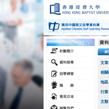
應
文章
相關
地區
行業
文類