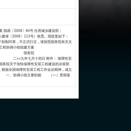
复 国函〔2009〕84号 住房城乡建设部：
保〔2009〕113号）收悉。现批复如下：
刻制印章，不正式行文，请按照国务院有关文
工程协调小组组建方案
院
日 附件： 保障性安
国务院关于加快保障性安居工程建设的决策部
，根据全国保障性安居工程工作会议精神，成立
。 一、协调小组主要职能 （一）贯彻落