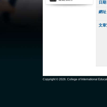
日期
網址
文章
Copyright ©
2026. College of International Educ