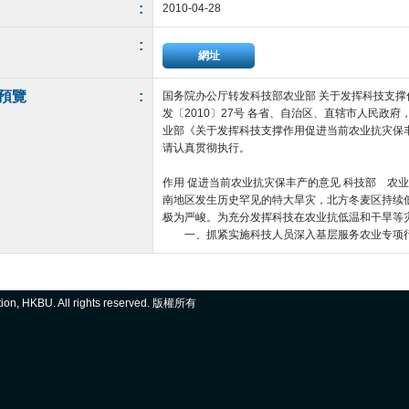
:
2010-04-28
:
網址
預覽
:
国务院办公厅转发科技部农业部 关于发挥科技支撑
发〔2010〕27号 各省、自治区、直辖市人民
业部《关于发挥科技支撑作用促进当前农业抗灾保
请认真贯彻执行。
二○一○年四月二十七
作用 促进当前农业抗灾保丰产的意见 科技部 
南地区发生历史罕见的特大旱灾，北方冬麦区持续
极为严峻。为充分发挥科技在农业抗低温和干旱等
一、抓紧实施科技人员深入基层服务农业专项行动 
ation, HKBU. All rights reserved. 版權所有