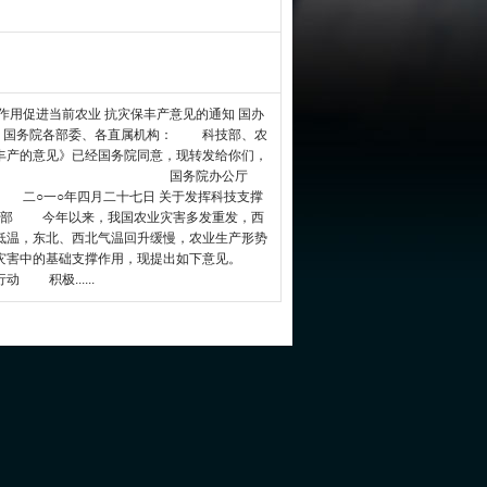
作用促进当前农业 抗灾保丰产意见的通知 国办
政府，国务院各部委、各直属机构： 科技部、农
丰产的意见》已经国务院同意，现转发给你们，
 国务院办公厅
日 关于发挥科技支撑
农业部 今年以来，我国农业灾害多发重发，西
低温，东北、西北气温回升缓慢，农业生产形势
灾害中的基础支撑作用，现提出如下意见。
积极......