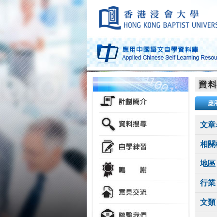
應
文章
相關
地區
行業
文類