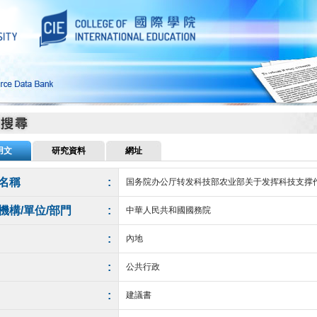
用文
研究資料
網址
名稱
:
国务院办公厅转发科技部农业部关于发挥科技支撑
機構/單位/部門
:
中華人民共和國國務院
:
內地
:
公共行政
:
建議書