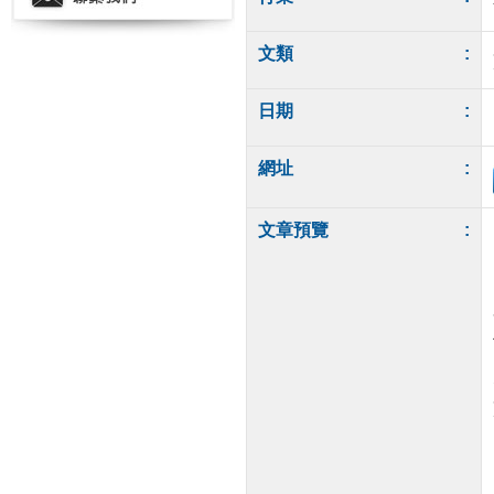
文類
:
日期
:
網址
:
文章預覽
: