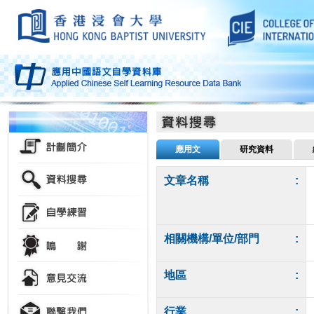
應用文
研究資料
文章名稱
:
相關機構/單位/部門
:
地區
:
行業
: