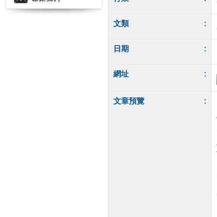
文類
:
日期
:
網址
:
文章預覽
: