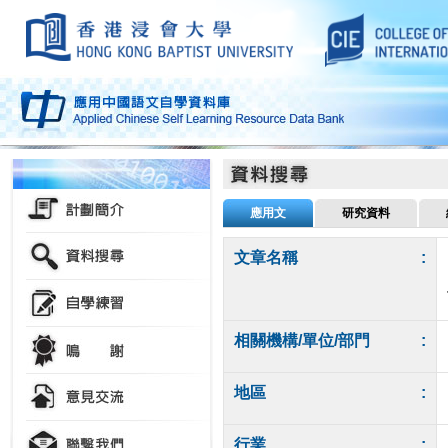
應用文
研究資料
文章名稱
:
相關機構/單位/部門
:
地區
:
行業
: