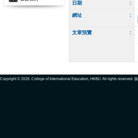
日期
:
網址
:
文章預覽
:
Copyright ©
2026. College of International Education, HKBU. All rights reserve