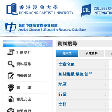
應用文
研究資料
文章名稱
:
相關機構/單位/部門
:
地區
:
行業
:
文類
: