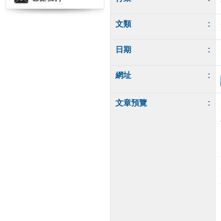
文類
:
日期
:
網址
:
文章預覽
: