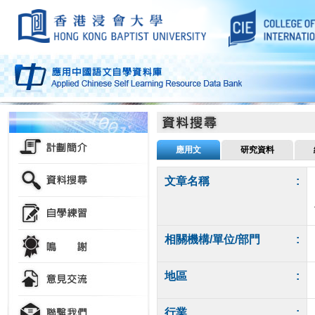
應用文
研究資料
文章名稱
:
相關機構/單位/部門
:
地區
:
行業
: