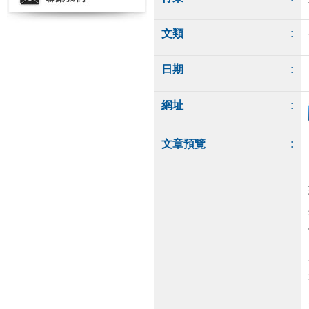
文類
:
日期
:
網址
:
文章預覽
: