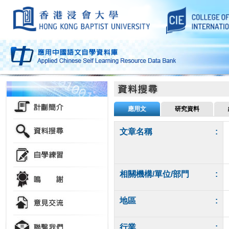
應用文
研究資料
文章名稱
:
相關機構/單位/部門
:
地區
:
行業
: