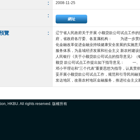
:
2008-11-25
:
網址
預覽
:
辽宁省人民政府关于开展 小额贷款公司试点工作的指导
府，省政府各厅委、各直属机构： 为进一步贯彻
化金融改革促进金融业持续健康安全发展的实施意见
服务体系，为县域经济发展和社会主义 新农村建
人民银行《关于小额贷款公司试点的指导意见》（银
额贷 款公司试点工作提出如下指导意见： 一
邓小平理论和“三个代表”重要思想为指导，认真贯
妥开展小额贷款公司试点工作，规范和引导民间融
发达地区，改善农村地区金融服务，推进社会主义新农
ation, HKBU. All rights reserved. 版權所有