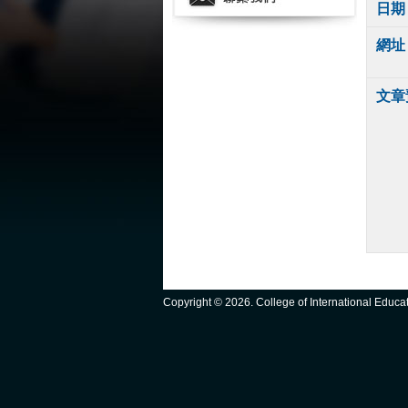
日期
網址
文章
Copyright ©
2026. College of International Educ