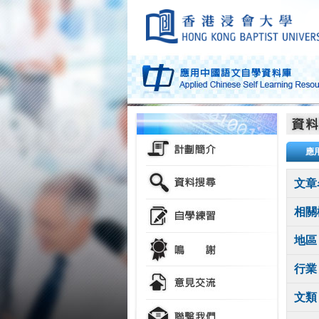
應
文章
相關
地區
行業
文類