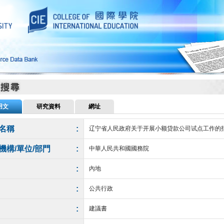
用文
研究資料
網址
名稱
:
辽宁省人民政府关于开展小额贷款公司试点工作的
機構/單位/部門
:
中華人民共和國國務院
:
內地
:
公共行政
:
建議書