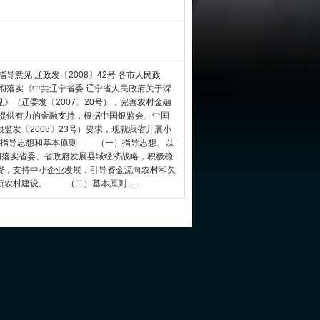
意见 辽政发〔2008〕42号 各市人民政
落实《中共辽宁省委 辽宁省人民政府关于深
》（辽委发〔2007〕20号），完善农村金融
设提供有力的金融支持，根据中国银监会、中国
监发〔2008〕23号）要求，现就我省开展小
、指导思想和基本原则 （一）指导思想。以
彻落实省委、省政府发展县域经济战略，积极稳
资，支持中小企业发展，引导资金流向农村和欠
村建设。 （二）基本原则......