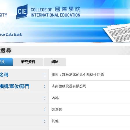
用文
研究資料
網址
名稱
:
浅析：颗粒测试的几个基础性问题
機構/單位/部門
:
济南微纳仪器有限公司
:
內地
:
製造業
:
其他