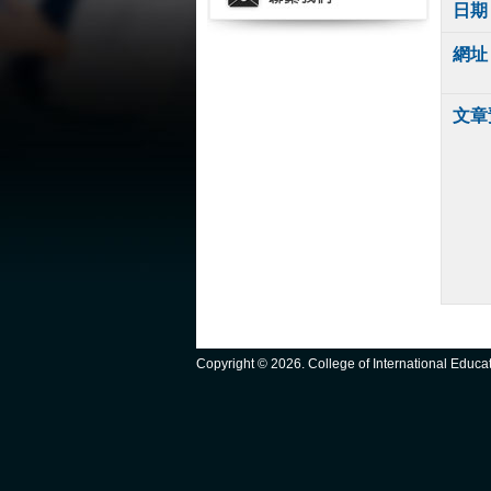
日期
網址
文章
Copyright ©
2026. College of International Educ