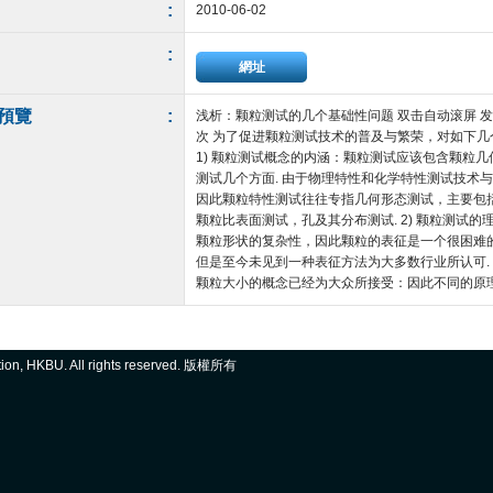
:
2010-06-02
:
網址
預覽
:
浅析：颗粒测试的几个基础性问题 双击自动滚屏 发布者：
次 为了促进颗粒测试技术的普及与繁荣，对如下
1) 颗粒测试概念的内涵：颗粒测试应该包含颗粒
测试几个方面. 由于物理特性和化学特性测试技术
因此颗粒特性测试往往专指几何形态测试，主要包
颗粒比表面测试，孔及其分布测试. 2) 颗粒测试的
颗粒形状的复杂性，因此颗粒的表征是一个很困难
但是至今未见到一种表征方法为大多数行业所认可.
颗粒大小的概念已经为大众所接受：因此不同的原理的测
ation, HKBU. All rights reserved. 版權所有