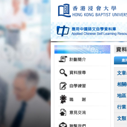
應
文章
相關
地區
行業
文類