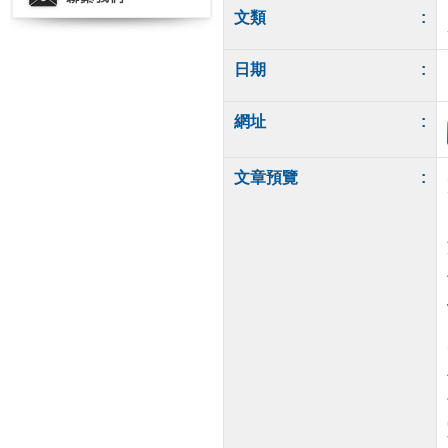
文類
:
日期
:
網址
:
文章預覽
: