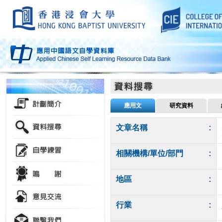
應用文
研究資料
文章名稱
:
相關機構/單位/部門
:
地區
:
行業
: