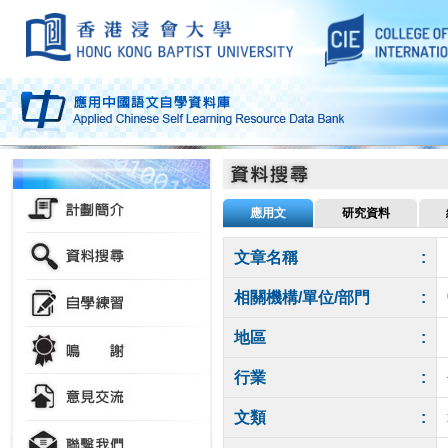
應用文
研究資料
文章名稱
:
相關機構/單位/部門
:
地區
:
行業
:
文類
: