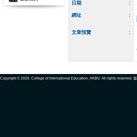
日期
:
網址
:
文章預覽
:
Copyright ©
2026. College of International Education, HKBU. All rights reserve