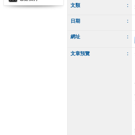
文類
:
日期
:
網址
:
文章預覽
: