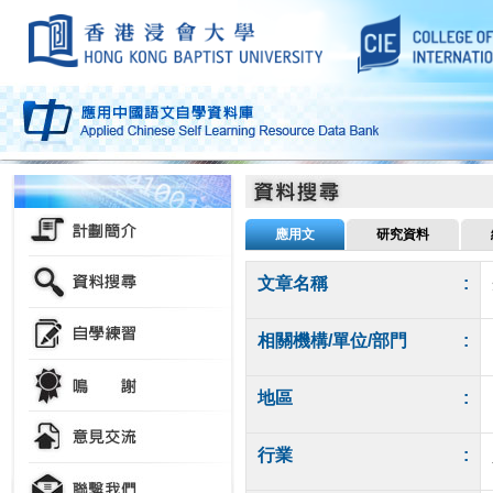
應用文
研究資料
文章名稱
:
相關機構/單位/部門
:
地區
:
行業
: