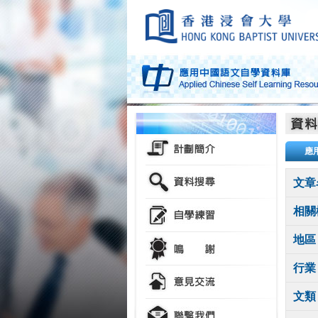
應
文章
相關
地區
行業
文類