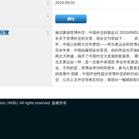
:
2010-09-01
:
網址
預覽
:
杨洁篪谈世博外交：中国外交的新起点 2010/09/
长关于世博外交的文章，现全文刊登如下： 岁月
年，中国人的两大百年梦想——举办奥运会和世博
百余年来，中国由羸弱走向富强、由封闭走向开放
两次大跨越，揭开了中国外交大发展的新篇章。 
北京奥运会一样，是一次集中体现世 界合作发展
会。不同的是，世博会举办时间更长，参与人数更
的发展中 国家，中国开创性提出世博外交的时代
交、公共人文外交等相互结合，展现出一幅精彩纷呈的世
ation, HKBU. All rights reserved. 版權所有