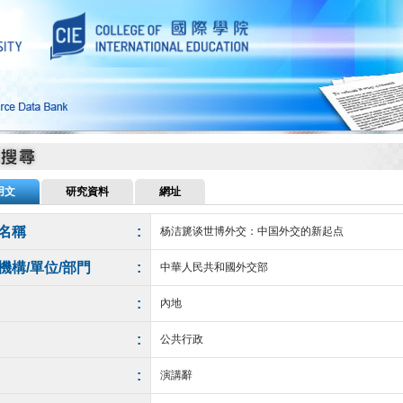
用文
研究資料
網址
名稱
:
杨洁篪谈世博外交：中国外交的新起点
機構/單位/部門
:
中華人民共和國外交部
:
內地
:
公共行政
:
演講辭