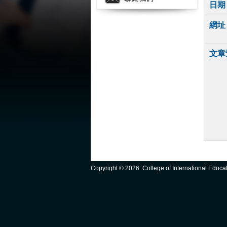
日期
網址
文章
Copyright ©
2026. College of International Educ