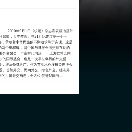
01 2010年9月1日《求是》杂志发表杨洁篪外
如歌，百年梦圆。当21世纪走过第一个十
会，承载着中华民族的不懈追求终于实现。这是
的两个里程碑， 是中国与世界全面交融互动的
重要外交盛会 丰富时代内涵 上海世博会同
进步的国际盛会，也是一次举世瞩目的外交盛
多，涉及领域更广。作为首次承办注册类世博会
命题。首脑外交、民间外交、绿色外交、经济外
博外交画卷，全方位 促进我国与......