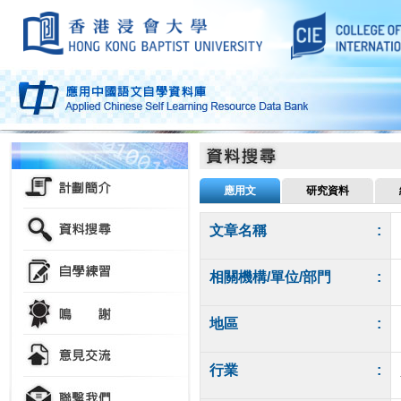
應用文
研究資料
文章名稱
:
相關機構/單位/部門
:
地區
:
行業
: