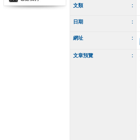
文類
:
日期
:
網址
:
文章預覽
: