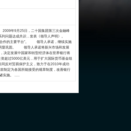
009年9月25日，二十国集团第三次金融峰
系列问题达成共识，发表《领导人声明》。
合作的主要平台”。 领导人承诺，继续实施
到明显巩固。 领导人承诺将新兴市场和发展
上，决定发展中国家和转型经济体在世界银行将
资超过5000亿美元，用于扩大国际货币基金组
同反对贸易保护主义，致力于在2010年成功
底前制定为各国所能接受的规章制度，改善银行
 ......