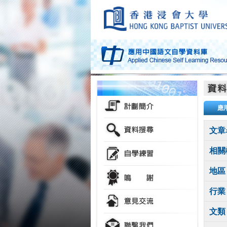
應
文章
相關
地區
行業
文類