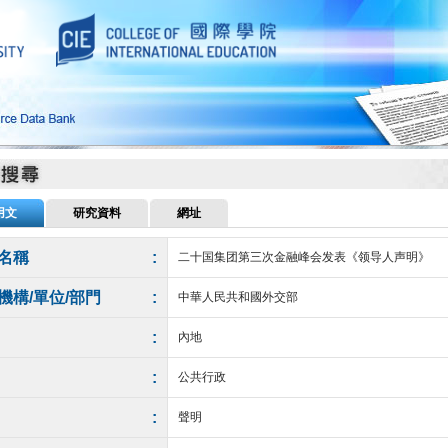
用文
研究資料
網址
名稱
:
二十国集团第三次金融峰会发表《领导人声明》
機構/單位/部門
:
中華人民共和國外交部
:
內地
:
公共行政
:
聲明