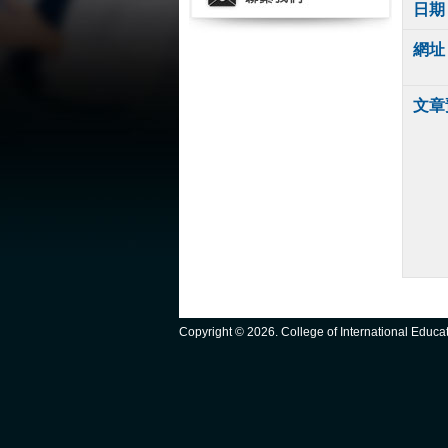
日期
網址
文章
Copyright ©
2026. College of International Educ