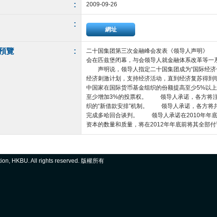
:
2009-09-26
:
網址
預覽
:
二十国集团第三次金融峰会发表《领导人声明》 2
会在匹兹堡闭幕，与会领导人就金融体系改革等一
声明说，领导人指定二十国集团成为“国际经济
经济刺激计划，支持经济活动，直到经济复苏得
中国家在国际货币基金组织的份额提高至少5%以
至少增加3%的投票权。 领导人承诺，各方将注
织的“新借款安排”机制。 领导人承诺，各方将共
完成多哈回合谈判。 领导人承诺在2010年年
资本的数量和质量，将在2012年年底前将其全部付诸实施。
ation, HKBU. All rights reserved. 版權所有