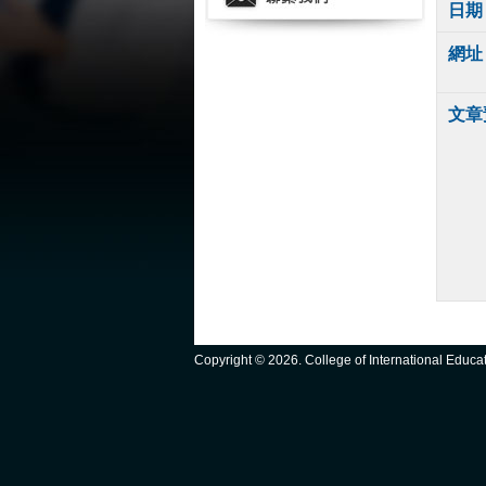
日期
網址
文章
Copyright ©
2026. College of International Educ