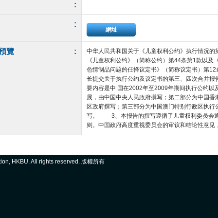
:
:
網址
預覽
:
中华人民共和国关于《儿童权利公约》执行情况
《儿童权利公约》（简称公约）第44条第1款以及
色情制品问题的任择议定书》（简称议定书）第12
长提交关于执行公约及议定书的第三、四次合并报
要内容是中 国在2002年至2009年期间执行公约以
展，由中国中央人民政府撰写；第二部分为中国香
区政府撰写；第三部分为中国澳门特别行政区执行
写。 3、本报告的撰写遵循了儿童权利委员会通
则。中国政府高度重视委员会的审议和结论性意见，本报
ation, HKBU. All rights reserved. 版權所有