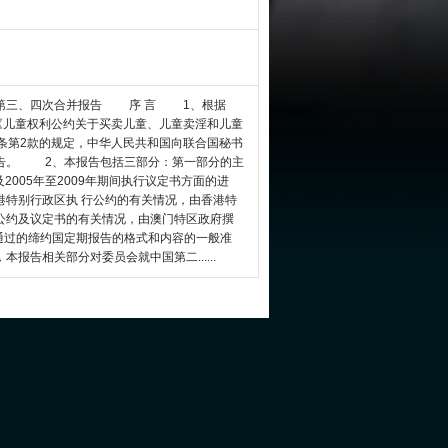
的第三、四次合并报告 序 言 1、根据
《儿童权利公约关于买卖儿童、儿童卖淫和儿童
条第2款的规定，中华人民共和国向联合国秘书
告。 2、本报告包括三部分：第一部分的主
及2005年至2009年期间执行议定书方面的进
港特别行政区执 行公约的有关情况，由香港特
公约及议定书的有关情况，由澳门特区政府撰
过的缔约国定期报告的格式和内容的一般准
告相关部分对委员会就中国第二......