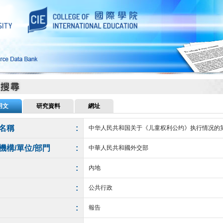
用文
研究資料
網址
名稱
:
中华人民共和国关于《儿童权利公约》执行情况的
機構/單位/部門
:
中華人民共和國外交部
:
內地
:
公共行政
:
報告