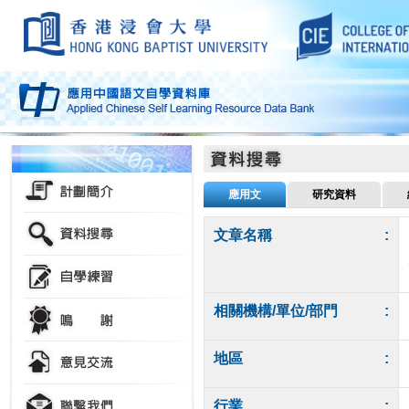
應用文
研究資料
文章名稱
:
相關機構/單位/部門
:
地區
:
行業
: