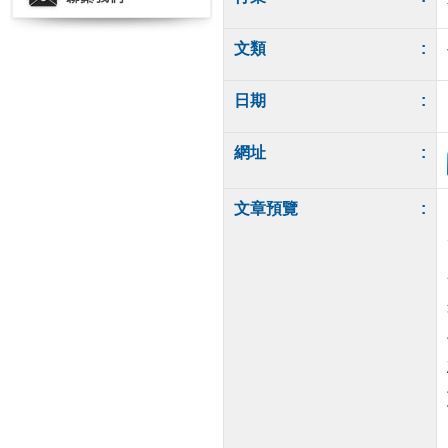
文類
:
日期
:
網址
:
文章預覽
: