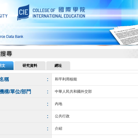
用文
研究資料
網址
名稱
:
和平利用核能
機構/單位/部門
:
中華人民共和國外交部
:
內地
:
公共行政
:
介紹