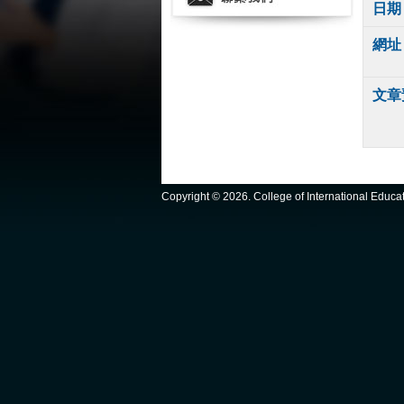
日期
網址
文章
Copyright ©
2026. College of International Educ