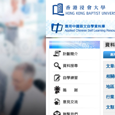
應
文章
相關
地區
行業
文類