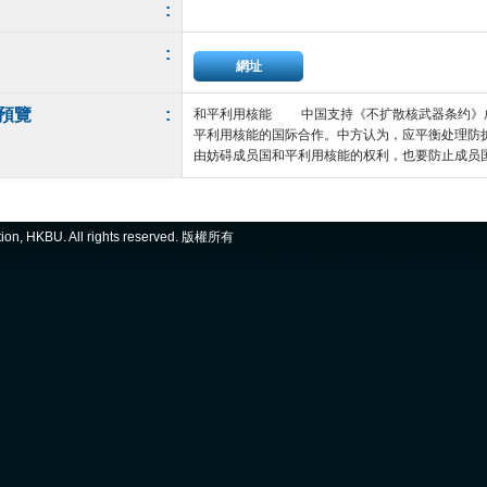
:
:
網址
預覽
:
和平利用核能 中国支持《不扩散核武器条约》
平利用核能的国际合作。中方认为，应平衡处理防
由妨碍成员国和平利用核能的权利，也要防止成员国以
ation, HKBU. All rights reserved. 版權所有