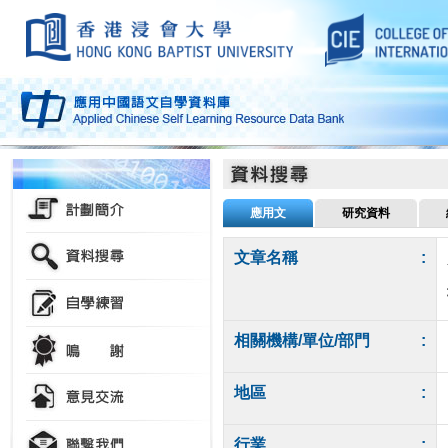
應用文
研究資料
文章名稱
:
相關機構/單位/部門
:
地區
:
行業
: