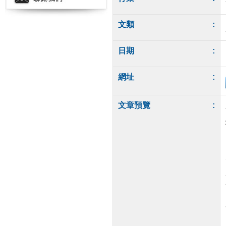
文類
:
日期
:
網址
:
文章預覽
: