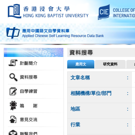
應用文
研究資料
文章名稱
:
相關機構/單位/部門
:
地區
:
行業
: