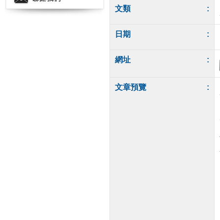
文類
:
日期
:
網址
:
文章預覽
: