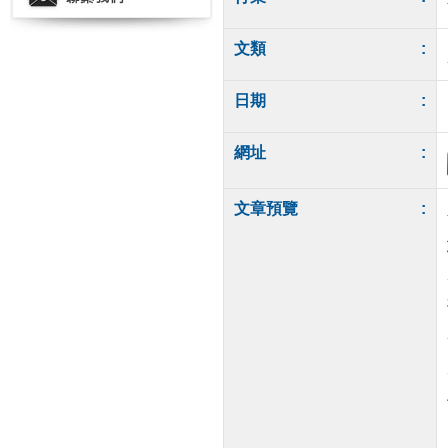
文類
:
日期
:
網址
:
文章預覽
: