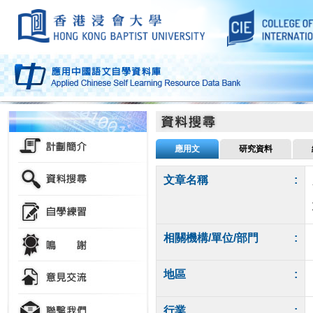
應用文
研究資料
文章名稱
:
相關機構/單位/部門
:
地區
:
行業
: