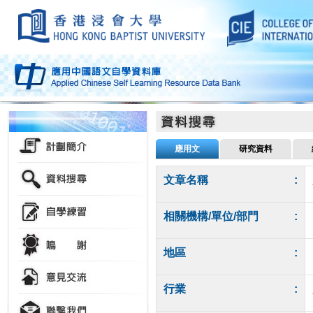
應用文
研究資料
文章名稱
:
相關機構/單位/部門
:
地區
:
行業
: