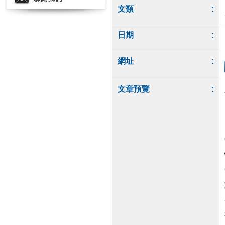
文類
:
日期
:
網址
:
文章預覽
: