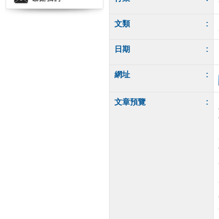
文類
:
日期
:
網址
:
文章預覽
: