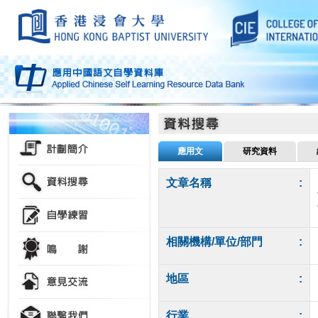
應用文
研究資料
文章名稱
:
相關機構/單位/部門
:
地區
:
行業
: