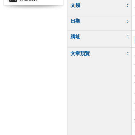
文類
:
日期
:
網址
:
文章預覽
: