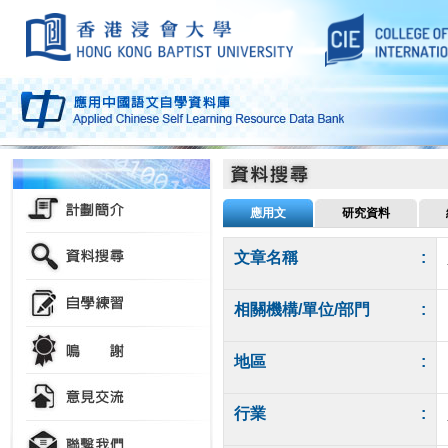
應用文
研究資料
文章名稱
:
相關機構/單位/部門
:
地區
:
行業
: