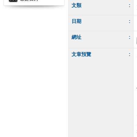
文類
:
日期
:
網址
:
文章預覽
: