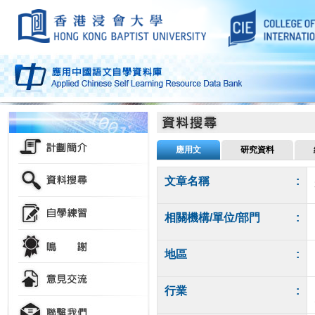
應用文
研究資料
文章名稱
:
相關機構/單位/部門
:
地區
:
行業
: