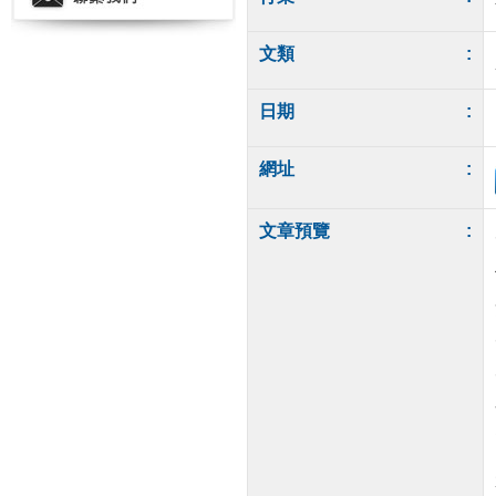
文類
:
日期
:
網址
:
文章預覽
: