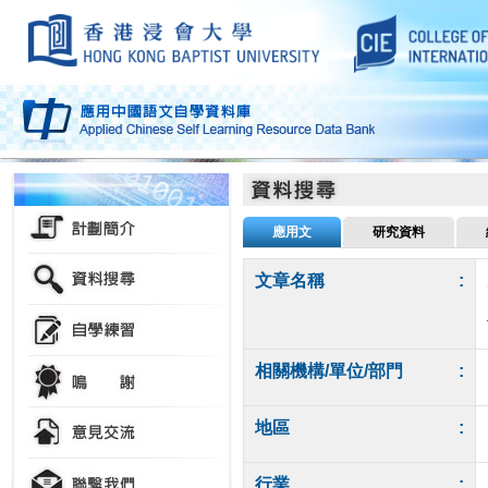
應用文
研究資料
文章名稱
:
相關機構/單位/部門
:
地區
:
行業
: