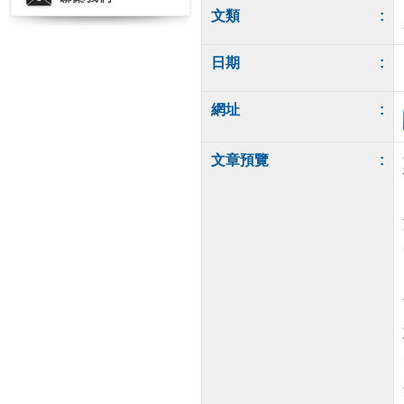
文類
:
日期
:
網址
:
文章預覽
: