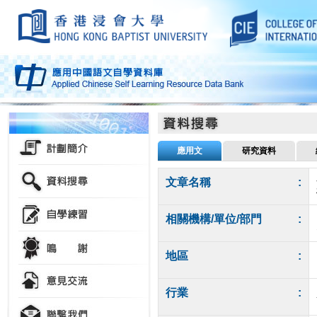
應用文
研究資料
文章名稱
:
相關機構/單位/部門
:
地區
:
行業
: