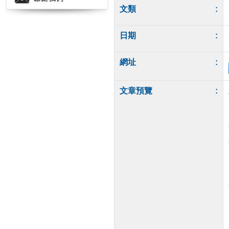
文類
:
日期
:
網址
:
文章預覽
: