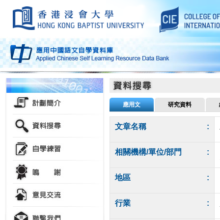
應用文
研究資料
文章名稱
:
相關機構/單位/部門
:
地區
:
行業
: