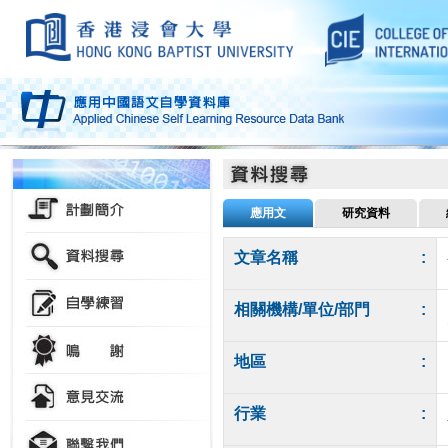
應用文
研究資料
文章名稱
:
相關機構/單位/部門
:
地區
:
行業
: