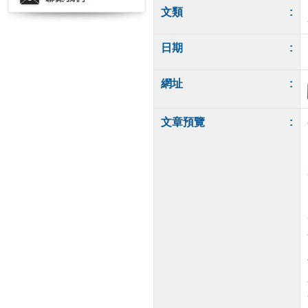
文類
:
日期
:
網址
:
文章預覽
: