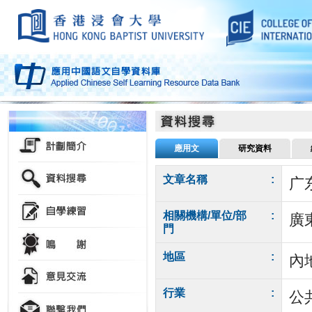
應用文
研究資料
文章名稱
:
广
相關機構/單位/部
:
廣
門
地區
:
內
行業
:
公