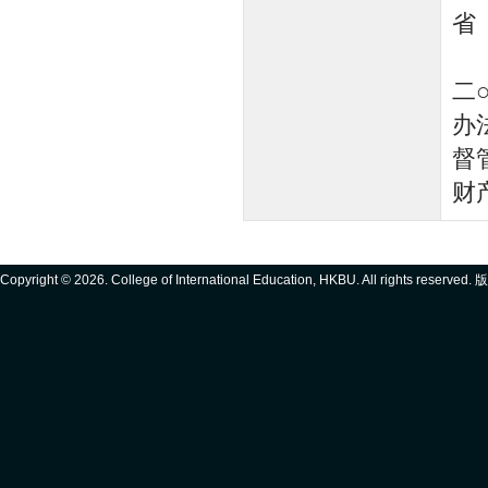
二
办
督
财产.
Copyright ©
2026. College of International Education, HKBU. All rights reserve