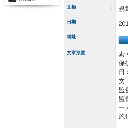
文類
:
規
日期
:
201
網址
:
文章預覽
:
索 
保
日
文
监
监
一
施