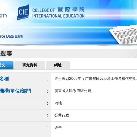
用文
研究資料
網址
名稱
:
关于表彰2009年度广东省民营经济工作考核优秀地级
機構/單位/部門
:
廣東省人民政府辦公廳
:
內地
:
公共行政
:
通告