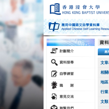
應
文章
相關
地區
行業
文類