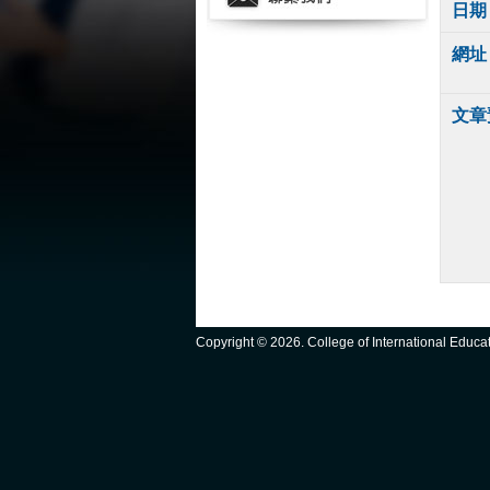
日期
網址
文章
Copyright ©
2026. College of International Educ