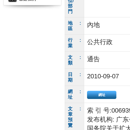
位/
部
門
地
:
內地
區
行
:
公共行政
業
文
:
通告
類
日
:
2010-09-07
期
網
:
網址
址
文
:
索 引 号:006
章
发布机构: 广东
預
覽
国务院关于扩大