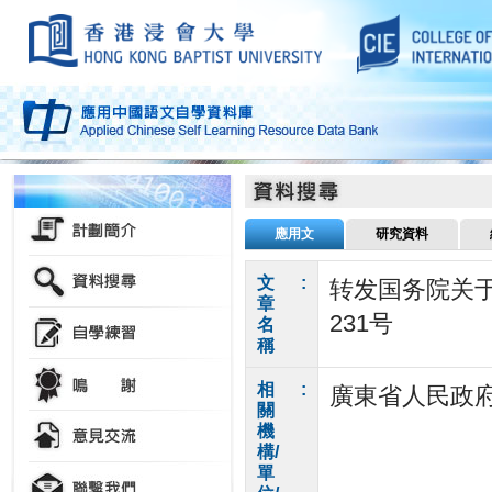
應用文
研究資料
文
:
转发国务院关于
章
231号
名
稱
相
:
廣東省人民政
關
機
構/
單