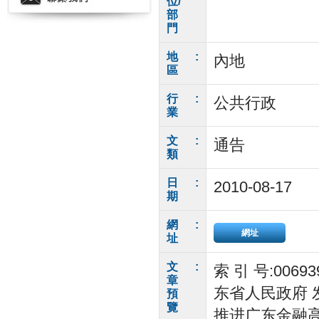
位/
部
門
地
:
內地
區
行
:
公共行政
業
文
:
通告
類
日
:
2010-08-17
期
網
:
網址
址
文
:
索 引 号:0069
章
东省人民政府 发
預
覽
推进广东金融