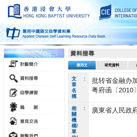
應用文
研究資料
文
:
批转省金融办
章
粤府函〔2010
名
稱
相
:
廣東省人民政
關
機
構/
單