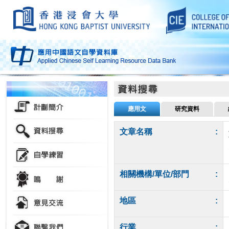
應用文
研究資料
文章名稱
:
相關機構/單位/部門
:
地區
:
行業
: