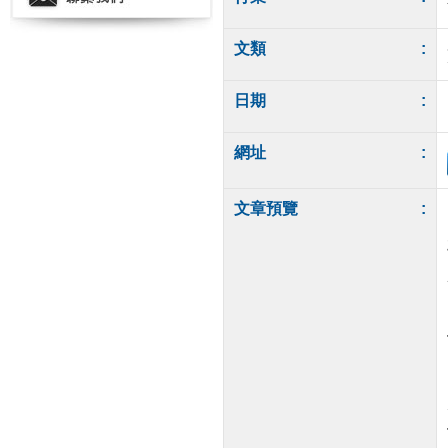
文類
:
日期
:
網址
:
文章預覽
: