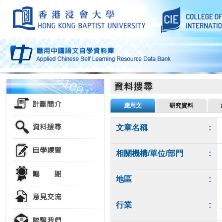
應用文
研究資料
文章名稱
:
相關機構/單位/部門
:
地區
:
行業
: