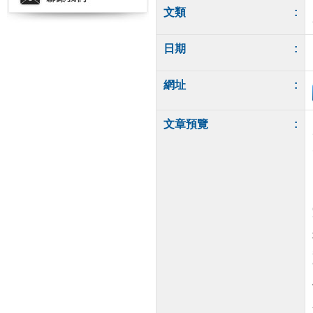
文類
:
日期
:
網址
:
文章預覽
: