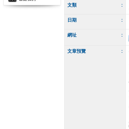
文類
:
日期
:
網址
:
文章預覽
: