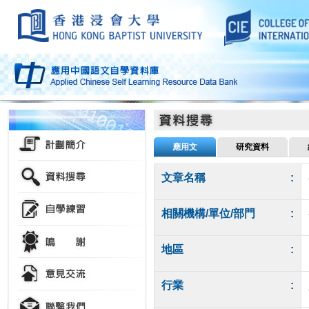
應用文
研究資料
文章名稱
:
相關機構/單位/部門
:
地區
:
行業
: