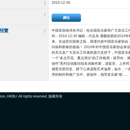
:
2010-12-30
:
網址
預覽
:
中国音协徐沛东书记：给全国音乐家和广大音乐工作
间：2010-12-30 编辑：代岳东 满载收获的20
来。在这辞旧迎新之际，我谨代表中国音乐家协会
问候和新春的祝福！ 2010年对中国音乐家协会
的关注及广大音乐工作者的鼎力支持下，中国音乐
一个“多点开花、重点突出”的工作格局：抓导向，
创作”系列活动集结知名词曲作家，进延安、上井
感受光荣历史、静下心来汲取艺术滋养，如今，一
序的制作和推广当中。抓创作，倡导音乐家“躬......
ation, HKBU. All rights reserved. 版權所有