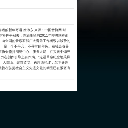
者的新年寄语 徐沛东 来源：中国音协网 时
10年即将挥手别去，充满希望的2011年即将踏春而
，向全国的音乐家和广大音乐工作者致以诚挚的
来说，是一个不平凡、不寻常的年头。在社会各界
家协会坚持围绕中心、服务大局，在实践中铺开
努力在创作引导上有作为。“走进革命纪念地采风
冈、入韶山、聚首遵义、再赴西柏坡，沉下身去
批旨在弘扬社会主义先进文化的精品已在紧张有