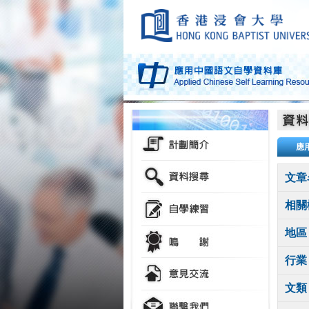
應
文章
相關
地區
行業
文類