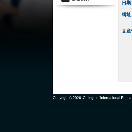
日期
網址
文章
Copyright ©
2026. College of International Educ