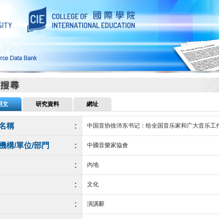
用文
研究資料
網址
名稱
:
中国音协徐沛东书记：给全国音乐家和广大音乐工
機構/單位/部門
:
中國音樂家協會
:
內地
:
文化
:
演講辭