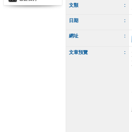
文類
:
日期
:
網址
:
文章預覽
: