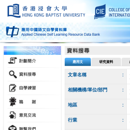
應用文
研究資料
文章名稱
:
相關機構/單位/部門
:
地區
:
行業
: