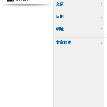
文類
:
日期
:
網址
:
文章預覽
: