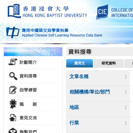
應用文
研究資料
文章名稱
:
相關機構/單位/部門
:
地區
:
行業
: