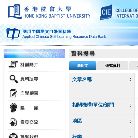
應用文
研究資料
文章名稱
:
相關機構/單位/部門
:
地區
:
行業
: