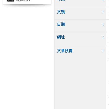
文類
:
日期
:
網址
:
文章預覽
: