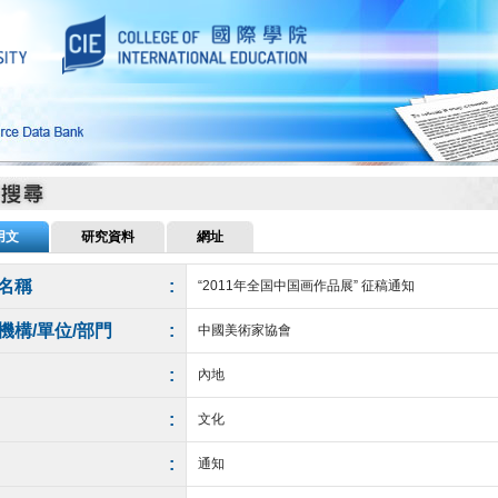
用文
研究資料
網址
名稱
:
“2011年全国中国画作品展” 征稿通知
機構/單位/部門
:
中國美術家協會
:
內地
:
文化
:
通知