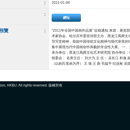
:
2011-01-06
:
網址
預覽
:
“2011年全国中国画作品展” 征稿通知 来源：展览部 2
术家协会、哈尔滨市委宣传部主办，黑龙江禹舜文
导写意精神，鼓励中国传统文化精神与现代审美的
集中展现当代中国画创作风貌的专业性大展。 一、
承办单位：黑龙江禹舜文化艺术研究院 协办单位：
组委会： 名誉主任： 刘大为 主 任： 吴长江 朴逸 副 
（以姓氏笔画为序） 王 项 王 彪 毛猛平 纪连彬 吴团良 杜 
ation, HKBU. All rights reserved. 版權所有