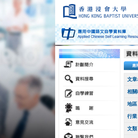
應
文章
相關
地區
行業
文類