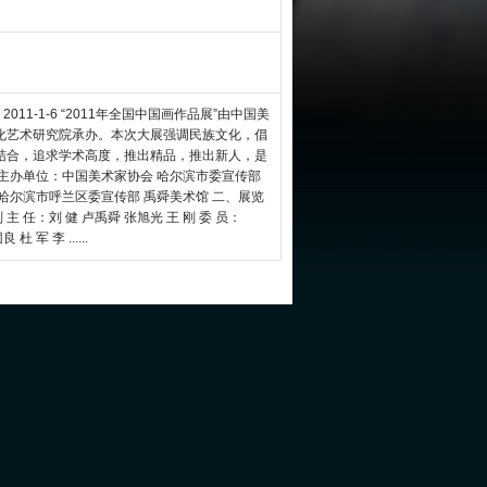
011-1-6 “2011年全国中国画作品展”由中国美
化艺术研究院承办。本次大展强调民族文化，倡
结合，追求学术高度，推出精品，推出新人，是
主办单位：中国美术家协会 哈尔滨市委宣传部
哈尔滨市呼兰区委宣传部 禹舜美术馆 二、展览
主 任：刘 健 卢禹舜 张旭光 王 刚 委 员：
军 李 ......