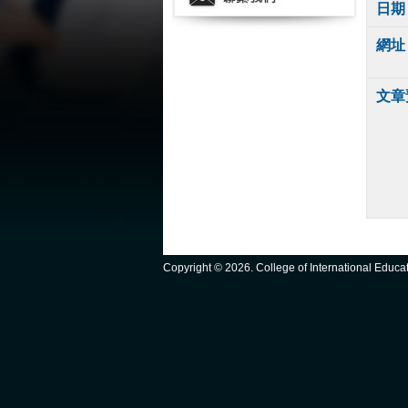
日期
網址
文章
Copyright ©
2026. College of International Educ