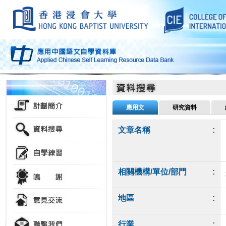
應用文
研究資料
文章名稱
:
相關機構/單位/部門
:
地區
:
行業
: