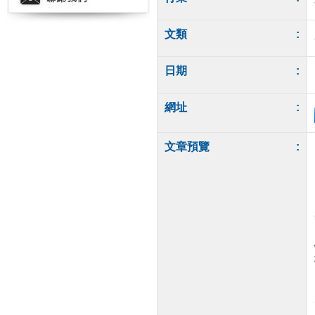
文類
:
日期
:
網址
:
文章預覽
: