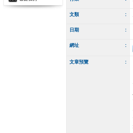
文類
:
日期
:
網址
:
文章預覽
: