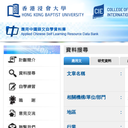
應用文
研究資料
文章名稱
:
相關機構/單位/部門
:
地區
:
行業
: